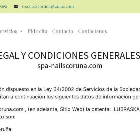
5651
spa.nailscoruna@gmail.com
ervicios
Pide cita
Contacto
Contáctenos
LEGAL Y CONDICIONES GENERALES
spa-nailscoruna.com
n dispuesto en la Ley 34/2002 de Servicios de la Socieda
ilitan a continuación los siguientes datos de información ge
coruna.com
, (en adelante, Sitio Web) la ostenta:
LUBRASKA
to son:
oruña