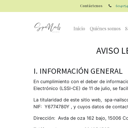
Contáctenos
604054
Inicio
Quiénes somos
S
AVISO 
I. INFORMACIÓN GENERAL
En cumplimiento con el deber de informació
Electrónico (LSSI-CE) de 11 de julio, se fac
La titularidad de este sitio web,
spa-nails
NIF:
Y6774780Y
, y cuyos datos de contac
Dirección:
Avda de oza 162 bajo, 15006 C